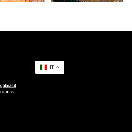
IT
almail.it
arbonara