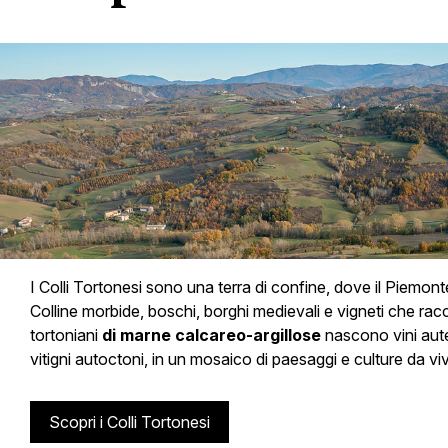
I Colli Tortonesi sono una terra di confine, dove il Piemont
Colline morbide, boschi, borghi medievali e vigneti che rac
tortoniani
di marne calcareo-argillose
nascono vini auten
vitigni autoctoni, in un mosaico di paesaggi e culture da vi
Scopri i Colli Tortonesi