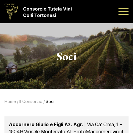
Soci
Home
/
Il Consorzio
/
Soci
Accornero Giulio e Figli Az. Agr.
| Via Ca’ Cima, 1 –
15049 Vignale Monferrato AL – info@accornerovini.it