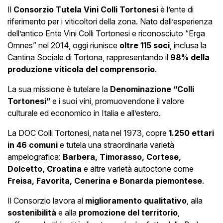
Il
Consorzio Tutela Vini Colli Tortonesi
è l’ente di
riferimento per i viticoltori della zona. Nato dall’esperienza
dell’antico Ente Vini Colli Tortonesi e riconosciuto “Erga
Omnes” nel 2014, oggi riunisce
oltre 115 soci
, inclusa la
Cantina Sociale di Tortona, rappresentando il
98% della
produzione viticola del comprensorio
.
La sua missione è tutelare la
Denominazione “Colli
Tortonesi”
e i suoi vini, promuovendone il valore
culturale ed economico in Italia e all’estero.
La DOC Colli Tortonesi, nata nel 1973, copre
1.250 ettari
in 46 comuni
e tutela una straordinaria varietà
ampelografica:
Barbera, Timorasso, Cortese,
Dolcetto, Croatina
e altre varietà autoctone come
Freisa, Favorita, Cenerina e Bonarda piemontese
.
Il Consorzio lavora al
miglioramento qualitativo
, alla
sostenibilità
e alla
promozione del territorio
,