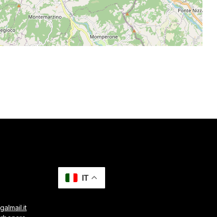
IT
almail.it