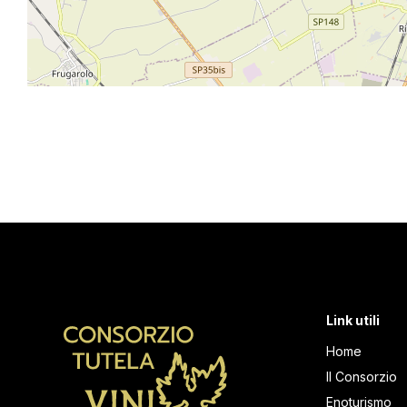
Link utili
Home
Il Consorzio
Enoturismo