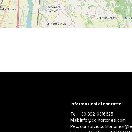
Informazioni di contatto
Tel:
+39 392-0316625
Mail:
info@collitortonesi.com
Pec:
consorziocollitortonesi@leg