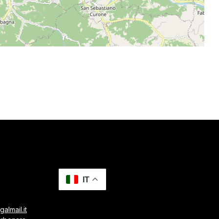
IT
almail.it