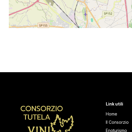
Link utili
Home
Il Consorzio
Enoturismo