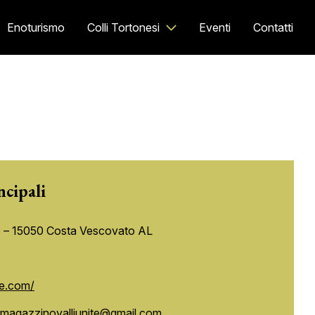
Enoturismo
Colli Tortonesi
Eventi
Contatti
ncipali
 – 15050 Costa Vescovato AL
te.com/
; magazzinovalliunite@gmail.com