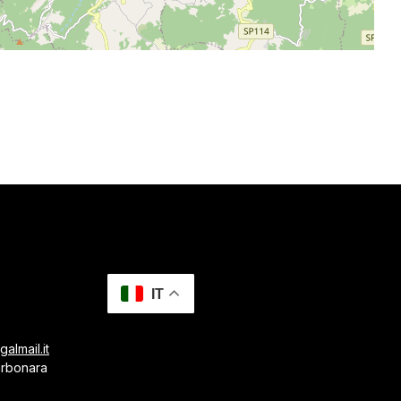
IT
almail.it
arbonara