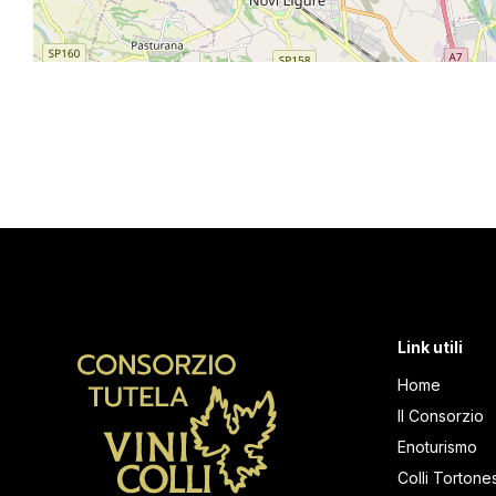
Link utili
Home
Il Consorzio
Enoturismo
Colli Tortones